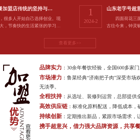
够…
餐加盟店传统的坚持与…
山东老字号超意
1
很多人开始自己选择创业。现
四面荷花三面柳
2024-2
大，节奏快的生活紧张的学习…
古往今来，钟灵
查看更多>>
品牌实力
：30余年餐饮经验，全国600多
市场潜力
：鲁菜经典“济南把子肉”深受市场
无淡季。
全程扶持
：从选址、装修到运营，总部提供
高效供应链
：标准化原料配送，降低成本，
持续创新
：定期推出新品，紧跟市场需求，
携手超意兴，借力强大品牌资源，共享