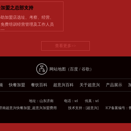
餐加盟之总部支持
协助加盟店选址、考察、经营、
] 免费培训经营管理及工作人员
店面…
查看更多>>
网站地图（
百度
/
谷歌
）
频
快餐加盟
餐饮百科
超意兴百科
关于超意兴
产品展示
地址：山东济南 电话：tel 传真：tel
_济南超意兴快餐加盟_超意兴加盟费用 技术支持：
[超意兴]
ICP备案编号：鲁ICP