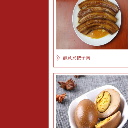
超意兴把子肉