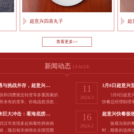
超意兴四喜丸子
超
查看更多>>
新闻动态
LEAGUE
机遇与挑战并存，超意兴…
3月8日超意兴
11
和消费观念转变等多重因素的
3月8日超意兴
2024-3
所未有的变革。价格战愈演愈…
快餐总经理助理
来巨大冲击：看海底捞…
超意兴快餐极
16
省武汉市发现多起病毒性肺炎病
纵观当前的餐饮
2024-2
炎，随后相关病情在全国范围
时，顾客的选择