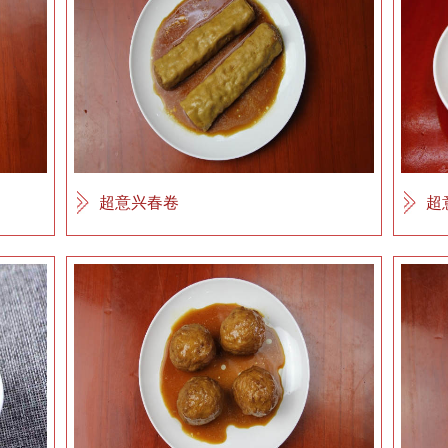
超意兴春卷
超