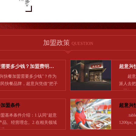
加盟政策
QUESTION
盟需要多少钱？加盟费明…
超意兴
快餐加盟需要多少钱”？作为
超意兴
民快餐品牌，超意兴凭借“把子
派人去把
的…
一下如何
餐加盟条件
超意兴
基本条件介绍：1.认同“超意
.table-c
产品、经营理念。2.在相关领域
1200px; m
理经…