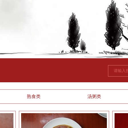
熟食类
汤粥类