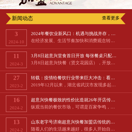
新闻动态
查看更多
3
2024年餐饮业新风口：机遇与挑战并存，超意兴助您成功
在经济发展、生活节奏加快和消费观念转变等多重因素的交织影响下，餐饮业正面临前所未有的变革。价格战愈演愈…
2024-10
11
3月8日超意兴堂食首日开放 每张餐桌只配备一把椅子
3月8日超意兴快餐（贤文花园店），开放了堂食。超意兴快餐总经理助理宋业飞告诉记者：“超意兴部分门店在今天…
2024-3
27
转载：疫情给餐饮行业带来巨大冲击：看海底捞如何应对
2019年12月以来，湖北省武汉市发现多起病毒性肺炎病例，后诊断为新型冠状病毒肺炎，随后相关病情在全国范围内…
2023-2
16
超意兴快餐极致的性价比造就26年开店传奇开出400家连锁店声名远播
纵观当前的餐饮市场，可谓是百家争鸣，竞争激烈的同时，顾客的选择也是非常的丰富。很多餐饮品牌的名字都能够…
2024-2
13
山东老字号济南超意兴快餐加盟店传统的坚持与传承
随着人们的生活越来越好，很多人开始自己选择创业。现代社会给人们带来的压力也很大，节奏快的生活紧张的学习…
2024-2