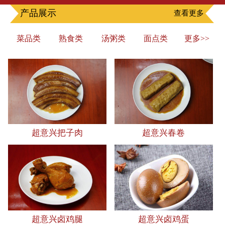
产品展示
查看更多
菜品类
熟食类
汤粥类
面点类
更多>>
超意兴把子肉
超意兴春卷
超意兴卤鸡腿
超意兴卤鸡蛋