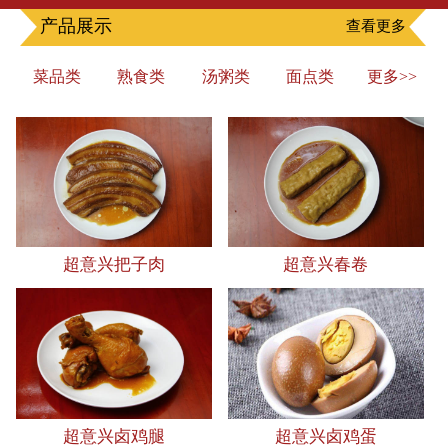
产品展示
查看更多
菜品类
熟食类
汤粥类
面点类
更多>>
超意兴把子肉
超意兴春卷
超意兴卤鸡腿
超意兴卤鸡蛋