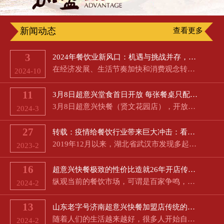
新闻动态
查看更多
3
2024年餐饮业新风口：机遇与挑战并存，超意兴助您成功
在经济发展、生活节奏加快和消费观念转变等多重因素的交织影响下，餐饮业正面临前所未有的变革。价格战愈演愈…
2024-10
11
3月8日超意兴堂食首日开放 每张餐桌只配备一把椅子
3月8日超意兴快餐（贤文花园店），开放了堂食。超意兴快餐总经理助理宋业飞告诉记者：“超意兴部分门店在今天…
2024-3
27
转载：疫情给餐饮行业带来巨大冲击：看海底捞如何应对
2019年12月以来，湖北省武汉市发现多起病毒性肺炎病例，后诊断为新型冠状病毒肺炎，随后相关病情在全国范围内…
2023-2
16
超意兴快餐极致的性价比造就26年开店传奇开出400家连锁店声名远播
纵观当前的餐饮市场，可谓是百家争鸣，竞争激烈的同时，顾客的选择也是非常的丰富。很多餐饮品牌的名字都能够…
2024-2
13
山东老字号济南超意兴快餐加盟店传统的坚持与传承
随着人们的生活越来越好，很多人开始自己选择创业。现代社会给人们带来的压力也很大，节奏快的生活紧张的学习…
2024-2