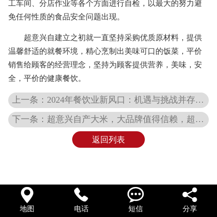
工车间、分店作业等各个方面进行自检，以最大的努力避
免任何性质的食品安全问题出现。
超意兴自建立之初就一直坚持采购优质原材料，提供
温馨舒适的就餐环境，精心烹制出美味可口的饭菜，平价
销售给顾客的经营理念，坚持为顾客提供营养，美味，安
全，平价的健康餐饮。
上一条：2024年餐饮业新风口：机遇与挑战并存，超意兴助您成功
下一条：超意兴自产大米，大品牌值得信赖，超意兴来告诉你一段关于大米的独白。超意兴快餐加盟商有福利了
返回列表




地图
电话
短信
分享