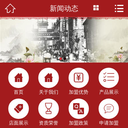



新闻动态
首页

关于我们
产品展示
加盟优势
店面展示




加盟政策
首页
关于我们
加盟优势
产品展示
新闻中心




快餐技术
店面展示
资质荣誉
加盟政策
申请加盟
申请加盟